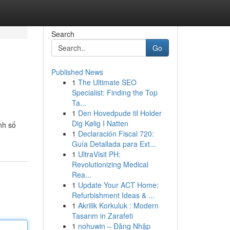
Search
Go
Published News
1
The Ultimate SEO
Specialist: Finding the Top
Ta...
1
Den Hovedpude til Holder
Dig Kølig I Natten
nh số
1
Declaración Fiscal 720:
Guía Detallada para Ext...
1
UltraVisit PH:
Revolutionizing Medical
Rea...
1
Update Your ACT Home:
Refurbishment Ideas & ...
1
Akrilik Korkuluk : Modern
Tasarım in Zarafeti
1
nohuwin – Đăng Nhập