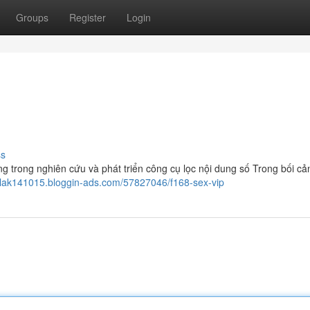
Groups
Register
Login
ss
g trong nghiên cứu và phát triển công cụ lọc nội dung số Trong bối cả
slak141015.bloggin-ads.com/57827046/f168-sex-vip