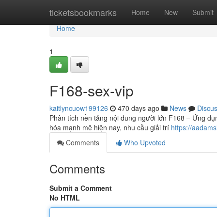
Home
ticketsbookmarks
Home
New
Submit
Home
1
F168-sex-vip
kaitlyncuow199126
470 days ago
News
Discu
Phân tích nền tảng nội dung người lớn F168 – Ứng dụn
hóa mạnh mẽ hiện nay, nhu cầu giải trí
https://aadam
Comments
Who Upvoted
Comments
Submit a Comment
No HTML