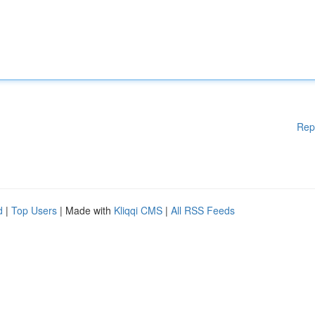
Rep
d
|
Top Users
| Made with
Kliqqi CMS
|
All RSS Feeds