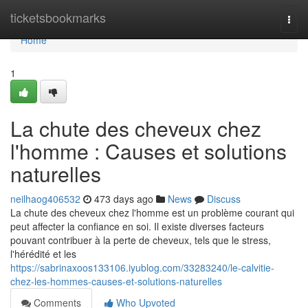
Home
ticketsbookmarks
Togg
navi
Home
1
La chute des cheveux chez
l'homme : Causes et solutions
naturelles
neilhaog406532
473 days ago
News
Discuss
La chute des cheveux chez l'homme est un problème courant qui
peut affecter la confiance en soi. Il existe diverses facteurs
pouvant contribuer à la perte de cheveux, tels que le stress,
l'hérédité et les
https://sabrinaxoos133106.iyublog.com/33283240/le-calvitie-
chez-les-hommes-causes-et-solutions-naturelles
Comments
Who Upvoted