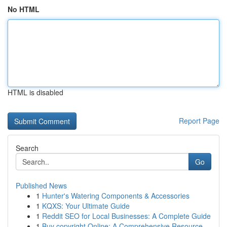
No HTML
HTML is disabled
Report Page
Search
Go
Published News
1
Hunter's Watering Components & Accessories
1
KQXS: Your Ultimate Guide
1
Reddit SEO for Local Businesses: A Complete Guide
1
Buy copyright Online: A Comprehensive Resource