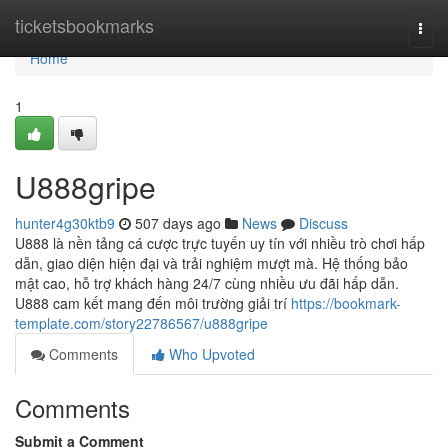
Home
ticketsbookmarks
Togg
navi
Home
1
U888gripe
hunter4g30ktb9
507 days ago
News
Discuss
U888 là nền tảng cá cược trực tuyến uy tín với nhiều trò chơi hấp
dẫn, giao diện hiện đại và trải nghiệm mượt mà. Hệ thống bảo
mật cao, hỗ trợ khách hàng 24/7 cùng nhiều ưu đãi hấp dẫn.
U888 cam kết mang đến môi trường giải trí
https://bookmark-
template.com/story22786567/u888gripe
Comments
Who Upvoted
Comments
Submit a Comment