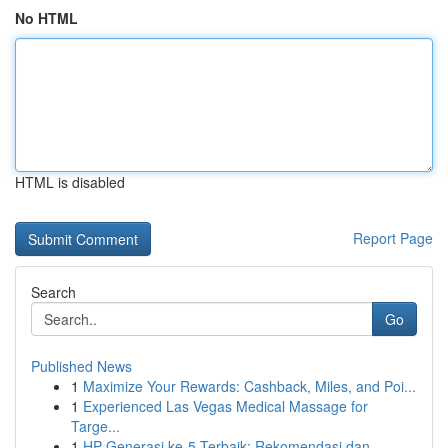
No HTML
HTML is disabled
Report Page
Search
Go
Published News
1
Maximize Your Rewards: Cashback, Miles, and Poi...
1
Experienced Las Vegas Medical Massage for
Targe...
1
HP Generasi ke-5 Terbaik: Rekomendasi dan