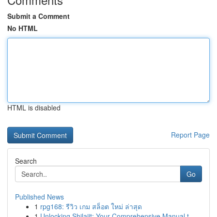
Submit a Comment
No HTML
HTML is disabled
Report Page
Search
Go
Published News
1
rpg168: รีวิว เกม สล็อต ใหม่ ล่าสุด
1
Unlocking Shilajit: Your Comprehensive Manual t...