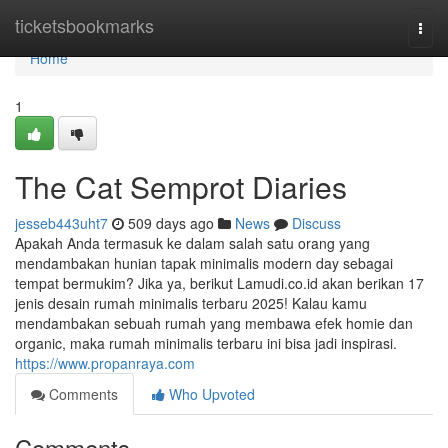
Home
ticketsbookmarks
Togg
navi
Home
1
The Cat Semprot Diaries
jesseb443uht7
509 days ago
News
Discuss
Apakah Anda termasuk ke dalam salah satu orang yang
mendambakan hunian tapak minimalis modern day sebagai
tempat bermukim? Jika ya, berikut Lamudi.co.id akan berikan 17
jenis desain rumah minimalis terbaru 2025! Kalau kamu
mendambakan sebuah rumah yang membawa efek homie dan
organic, maka rumah minimalis terbaru ini bisa jadi inspirasi.
https://www.propanraya.com
Comments
Who Upvoted
Comments