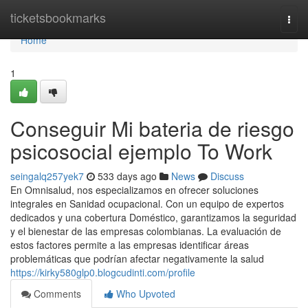
Home
ticketsbookmarks
Togg
navi
Home
1
Conseguir Mi bateria de riesgo
psicosocial ejemplo To Work
seingalq257yek7
533 days ago
News
Discuss
En Omnisalud, nos especializamos en ofrecer soluciones
integrales en Sanidad ocupacional. Con un equipo de expertos
dedicados y una cobertura Doméstico, garantizamos la seguridad
y el bienestar de las empresas colombianas. La evaluación de
estos factores permite a las empresas identificar áreas
problemáticas que podrían afectar negativamente la salud
https://kirky580glp0.blogcudinti.com/profile
Comments
Who Upvoted