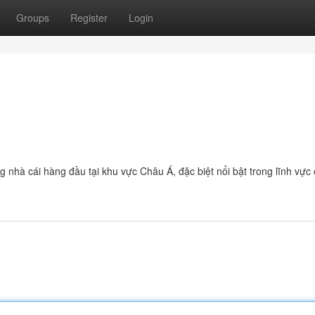
Groups
Register
Login
 nhà cái hàng đầu tại khu vực Châu Á, đặc biệt nổi bật trong lĩnh vực