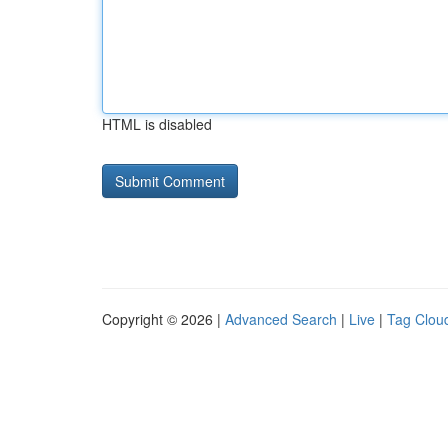
HTML is disabled
Copyright © 2026 |
Advanced Search
|
Live
|
Tag Clou