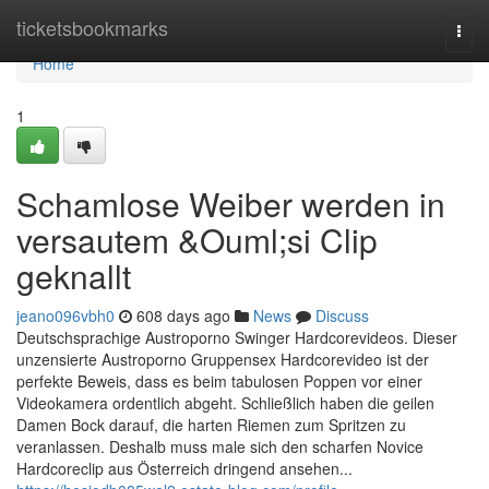
Home
ticketsbookmarks
Togg
navi
Home
1
Schamlose Weiber werden in
versautem &Ouml;si Clip
geknallt
jeano096vbh0
608 days ago
News
Discuss
Deutschsprachige Austroporno Swinger Hardcorevideos. Dieser
unzensierte Austroporno Gruppensex Hardcorevideo ist der
perfekte Beweis, dass es beim tabulosen Poppen vor einer
Videokamera ordentlich abgeht. Schließlich haben die geilen
Damen Bock darauf, die harten Riemen zum Spritzen zu
veranlassen. Deshalb muss male sich den scharfen Novice
Hardcoreclip aus Österreich dringend ansehen...