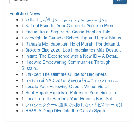
Published News
1
محل تنظيف بخار بالرياض: الحل الأمثل للنظافة
1
Nairobi Escorts: Your Complete Guide to Prem...
1
Encuentra el Seguro de Coche Ideal en Tuls...
1
copyright in Canada: Scheduling and Legal Status
1
Rahasia Mendapatkan Hotel Murah, Pondokan d...
1
Brokers Elite 2026: Los Inmobiliarios Más Desta...
1
Initiate The Experience with a New ID – A Detai...
1
Hisowin: Empowering Communities Through
Sustain...
1
ufa7bet: The Ultimate Guide for Beginners
1
บทวิจารณ์ NAD เซรั่ม: คุ้มค่าหรือไม่? ประสบการ...
1
Locate Your Following Quest : Virtual Vid...
1
Roof Repair Experts in Paterson: Your Guide to ...
1
Local Termite Barriers: Your Home's Best Saf...
1
プロジェクターの選択で失敗しない！ビギナー向け...
1
HH88: A Deep Dive into the Classic Synth