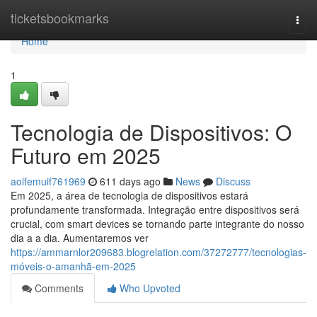
Home
ticketsbookmarks
Togg
navi
Home
1
Tecnologia de Dispositivos: O
Futuro em 2025
aoifemuif761969
611 days ago
News
Discuss
Em 2025, a área de tecnologia de dispositivos estará
profundamente transformada. Integração entre dispositivos será
crucial, com smart devices se tornando parte integrante do nosso
dia a a dia. Aumentaremos ver
https://ammarnlor209683.blogrelation.com/37272777/tecnologias-
móveis-o-amanhã-em-2025
Comments
Who Upvoted