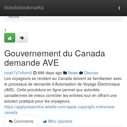
Home
ticketsbookmarks
Togg
navi
Home
1
Gouvernement du Canada
demande AVE
noah7z7v5om0
888 days ago
News
Discuss
Les voyageurs se rendant au Canada doivent se familiariser avec
le processus de demande d'Autorisation de Voyage Électronique
(AVE). Cette procédure en ligne permet aux autorités
canadiennes de mieux contrôler les entrées tout en offrant une
solution pratique pour les voyageurs.
https://applyvisaonline.wixsite.com/apply-copyright-online/ave-
canada
Comments
Who Upvoted